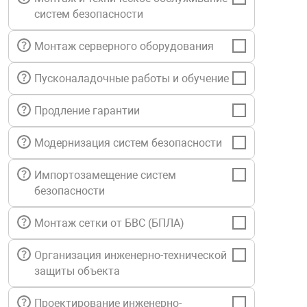
систем безопасности
нтроля управления
Монтаж серверного оборудования
ниторинга и аналитики
Пусконаладочные работы и обучение
ии объектов
сти
Продление гарантии
Модернизация систем безопасности
раны периметра
Импортозамещение систем
ектропитания
безопасности
Монтаж сетки от БВС (БПЛА)
оборудование
Организация инженерно-технической
защиты объекта
 и экипировка
Проектирование инженерно-