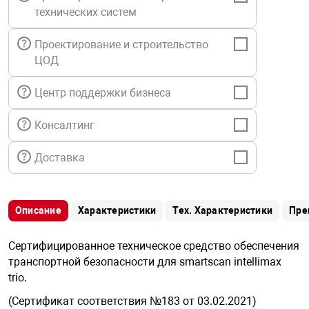
я техника
технических систем
Проектирование и строительство
ые автомобили
ЦОД
Центр поддержки бизнеса
защиты информации
Консалтинг
Доставка
нная техника
Описание
Характеристики
Тех. Характеристики
Пре
е средства охраны
Сертифицированное техническое средство обеспечения
транспортной безопасности для smartscan intellimax
ые ключи
trio.
(Сертификат соответствия №183 от 03.02.2021)
жарные сигнализации