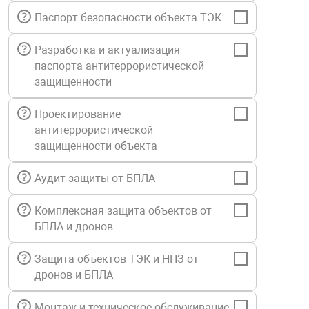
Средства инди
Табло взрыво
Паспорт безопасности объекта ТЭК
металлоконструкции
Разработка и актуализация
Стволы пожар
Термошкафы в
паспорта антитеррористической
вные решения
защищенности
Узлы стыковоч
нная безопасность
Проектирование
антитеррористической
Установки рас
защищенности объекта
Аудит защиты от БПЛА
Шкафы пожарн
Комплексная защита объектов от
БПЛА и дронов
Щиты пожарны
ные установки
Защита объектов ТЭК и НПЗ от
дронов и БПЛА
ное оборудование
Монтаж и техническое обслуживание