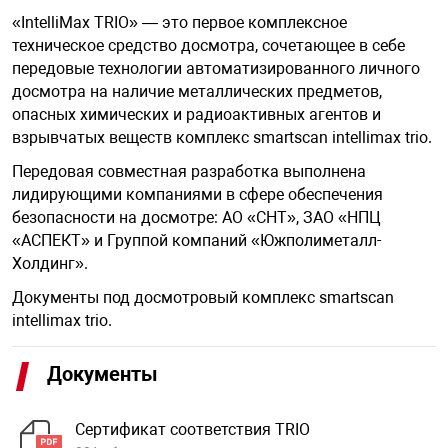
«IntelliMax TRIO» — это первое комплексное
техническое средство досмотра, сочетающее в себе
арная безопасность
передовые технологии автоматизированного личного
досмотра на наличие металлических предметов,
опасных химических и радиоактивных агентов и
ищенное оборудование
взрывчатых веществ комплекс smartscan intellimax trio.
Передовая совместная разработка выполнена
питания
лидирующими компаниями в сфере обеспечения
безопасности на досмотре: АО «СНТ», ЗАО «НПЦ
«АСПЕКТ» и Группой компаний «Южполиметалл-
повещения
Холдинг».
Документы под досмотровый комплекс smartscan
intellimax trio.
Документы
Сертификат соответствия TRIO