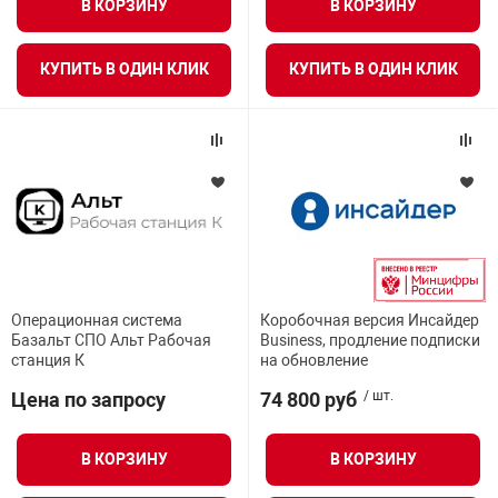
В КОРЗИНУ
В КОРЗИНУ
нтроля управления
КУПИТЬ В ОДИН КЛИК
КУПИТЬ В ОДИН КЛИК
ниторинга и аналитики
ии объектов
сти
раны периметра
ектропитания
Операционная система
Коробочная версия Инсайдер
Базальт СПО Альт Рабочая
Business, продление подписки
станция К
на обновление
оборудование
Цена по запросу
74 800 руб
/ шт.
 и экипировка
В КОРЗИНУ
В КОРЗИНУ