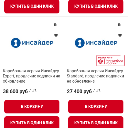
я техника
КУПИТЬ В ОДИН КЛИК
КУПИТЬ В ОДИН КЛИК
ые автомобили
защиты информации
Коробочная версия Инсайдер
Коробочная версия Инсайдер
нная техника
Expert, продление подписки на
Standard, продление подписки
обновление
на обновление
38 600 руб
/ шт.
27 400 руб
/ шт.
е средства охраны
В КОРЗИНУ
В КОРЗИНУ
ые ключи
КУПИТЬ В ОДИН КЛИК
КУПИТЬ В ОДИН КЛИК
жарные сигнализации