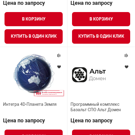
Цена по запросу
Цена по запросу
Средства инди
Табло взрыво
Интерактивные карты
металлоконструкции
В КОРЗИНУ
В КОРЗИНУ
Стволы пожар
Термошкафы в
вные решения
КУПИТЬ В ОДИН КЛИК
КУПИТЬ В ОДИН КЛИК
Узлы стыковоч
нная безопасность
Установки рас
Шкафы пожарн
Щиты пожарны
Интегра 4D-Планета Земля
Программный комплекс
ные установки
Базальт СПО Альт Домен
Цена по запросу
Цена по запросу
ное оборудование