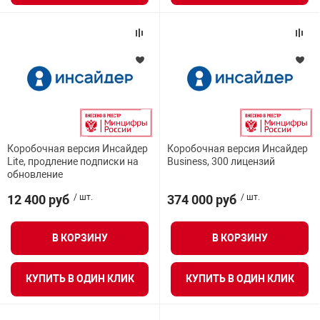
арная безопасность
ищенное оборудование
питания
Коробочная версия Инсайдер
Коробочная версия Инсайдер
Lite, продление подписки на
Business, 300 лицензий
обновление
повещения
12 400 руб
/ шт.
374 000 руб
/ шт.
В КОРЗИНУ
В КОРЗИНУ
КУПИТЬ В ОДИН КЛИК
КУПИТЬ В ОДИН КЛИК