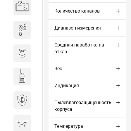
Система бронирования
переговорных
Количество каналов
Диапазон измерения
Досмотровое оборудование
Средняя наработка на
отказ
Защита от БПЛА
Вес
Радиостанции
Индикация
Кибербезопасность
Пылевлагозащищенность
корпуса
БПА
Температура