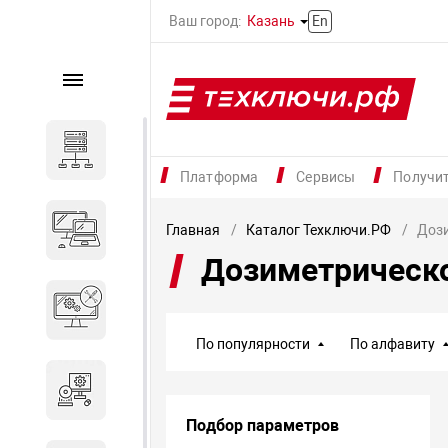
Ваш город:
Казань
En
Каталог
Серверное оборудование
Платформа
Сервисы
Получи
Компьютеры и ноутбуки
Главная
Каталог Техключи.РФ
Дози
Дозиметрическ
Комплектующие для
вычислительного
оборудования
По популярности
По алфавиту
Программное обеспечение
Подбор параметров