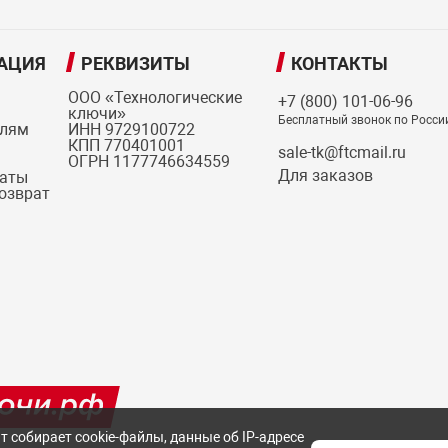
АЦИЯ
РЕКВИЗИТЫ
КОНТАКТЫ
ООО «Технологические
+7 (800) 101-06-96
ключи»
Бесплатный звонок по Росси
елям
ИНН 9729100722
КПП 770401001
sale-tk@ftcmail.ru
ОГРН 1177746634559
Для заказов
латы
возврат
т собирает cookie-файлы, данные об IP-адресе