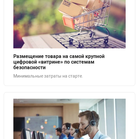
я техника
ые автомобили
защиты информации
Размещение товара на самой крупной
цифровой «витрине» по системам
безопасности
Минимальные затраты на старте.
нная техника
е средства охраны
ые ключи
жарные сигнализации