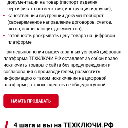
онирования
информационно
Офисные перег
Подавитель ди
Тепловизионны
напряжением 3
документации на товар (паспорт изделия,
ных
Анализаторы м
Запчасти к тур
Распределение
Телефонные ап
Дымососы
Извещатели пл
сертификат соответствия, инструкция и другие);
Видеосерверы
Модемы
Динамометры
Комплект ауди
Интерактивные
Приемно-контр
взрывозащищё
ск
качественный внутренний документооборот
Сетевая безопа
Специализиров
Подавитель со
Тепловизионны
Бесперебойные
(своевременное направление договоров, счетов,
е оборудование
Досмотровые з
гос. тайны
Идентификато
Системы поэле
Шлюзы VoIP, TD
Изделия комму
напряжением 4
актов, закрывающих документов);
Кожухи
Модули SFP
Дополнительно
Интерактивные
Радиоканальны
АКБ
Извещатели ру
готовность раскрывать цену товара на цифровой
Средства унич
Тепловизионны
взрывозащищё
платформе.
 БПЛА
Системы досмо
Стойки и подст
Калитки и огра
Клапаны сброс
Инверторы
Кронштейны дл
Мультиплексо
Животноводчес
Интерактивные
Расширители
автомобиля
давления
При невыполнении вышеуказанных условий цифровая
видеонаблюде
Тепловизоры
Извещатели те
платформа ТЕХКЛЮЧИ.РФ оставляет за собой право
ции
Кнопки выхода
взрывозащище
Источники бес
исключить товары с сайта без предупреждения и
Оптическое об
Контейнерные 
Проекционное 
Сетевые контр
Средства досм
Модули газопо
питания уличн
согласования с производителем, разместить
Монтажные ш
Цифровые при
транспорта
пожаротушени
асность
информацию о таком исключении на цифровой
Ограждения
Изделия комму
Резервирование
Крановые весы
Сенсорные кио
взрывозащище
Преобразовате
платформе, а также сделать ее общедоступной.
Пост идентифи
Модули пожаро
Программное о
тонкораспылен
НАЧАТЬ ПРОДАВАТЬ
Системы перед
Лабораторные 
Терминалы сам
системы контро
Оповещатели з
Резервные исто
Программное о
взрывозащищё
выходным напр
юдение
видеонаблюде
Модули порош
Тензодатчики
Уличные киоск
Сетевые СКУД
4 шага и вы на ТЕХКЛЮЧИ.РФ
Оповещатели р
Резервные с в