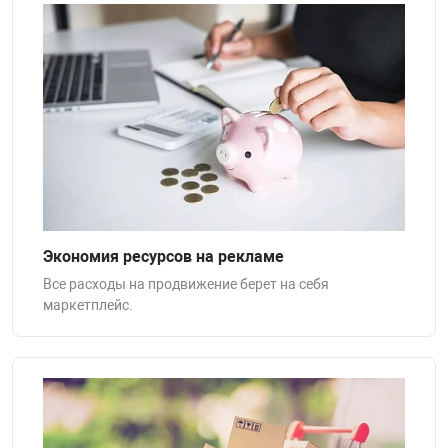
нтроля управления
ниторинга и аналитики
ии объектов
сти
раны периметра
Экономия ресурсов на рекламе
ектропитания
Все расходы на продвижение берет на себя
маркетплейс.
оборудование
 и экипировка