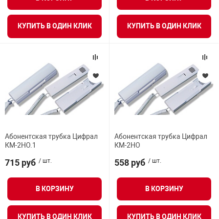
я техника
КУПИТЬ В ОДИН КЛИК
КУПИТЬ В ОДИН КЛИК
ые автомобили
защиты информации
нная техника
Абонентская трубка Цифрал
Абонентская трубка Цифрал
КМ-2НО.1
КМ-2НО
е средства охраны
715 руб
/ шт.
558 руб
/ шт.
ые ключи
В КОРЗИНУ
В КОРЗИНУ
КУПИТЬ В ОДИН КЛИК
КУПИТЬ В ОДИН КЛИК
жарные сигнализации