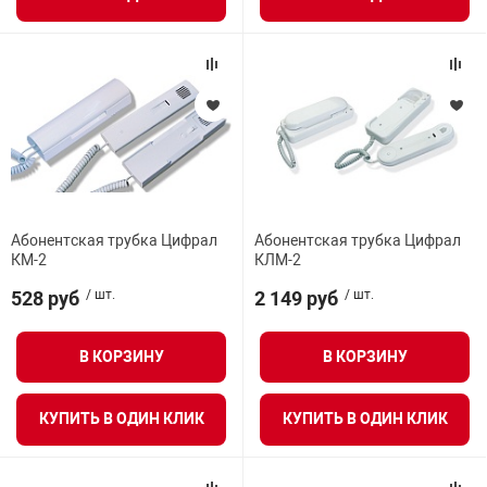
арная безопасность
ищенное оборудование
питания
Абонентская трубка Цифрал
Абонентская трубка Цифрал
КМ-2
КЛМ-2
повещения
528 руб
/ шт.
2 149 руб
/ шт.
В КОРЗИНУ
В КОРЗИНУ
КУПИТЬ В ОДИН КЛИК
КУПИТЬ В ОДИН КЛИК