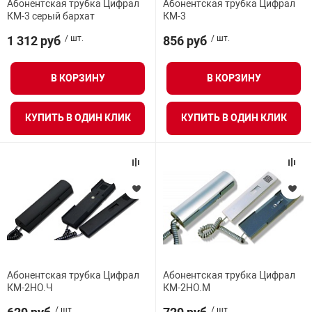
Абонентская трубка Цифрал
Абонентская трубка Цифрал
Частота кадров
Средства инди
Табло взрыво
КМ-3 серый бархат
КМ-3
металлоконструкции
1 312 руб
/ шт.
856 руб
/ шт.
Переговорное устройство
Стволы пожар
Термошкафы в
вные решения
В КОРЗИНУ
В КОРЗИНУ
Время открытия
Узлы стыковоч
нная безопасность
КУПИТЬ В ОДИН КЛИК
КУПИТЬ В ОДИН КЛИК
Разрешение
Установки рас
Размер
Шкафы пожарн
Вес
Щиты пожарны
ные установки
Количество устройств
Абонентская трубка Цифрал
Абонентская трубка Цифрал
ное оборудование
КМ-2НО.Ч
КМ-2НО.М
/ шт.
/ шт.