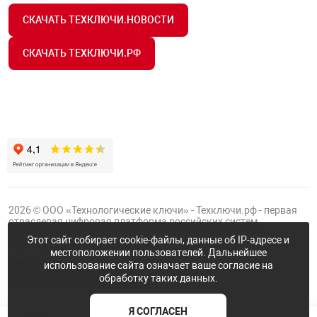
СКАЧАТЬ ТЕХКЛЮЧИ.НОВОСТИ
СКАЧАТЬ ТЕХКЛЮЧИ.РФ
2026 © ООО «Технологические ключи» - Техключи.рф - первая
отраслевая цифровая платформа российских систем
безопасности.
Этот сайт собирает cookie-файлы, данные об IP-адресе и
Проект
Группы ФТК
местоположении пользователей. Дальнейшее
Публичная оферта
использование сайта означает ваше согласие на
обработку таких данных.
Политика конфиденциальности
Я СОГЛАСЕН