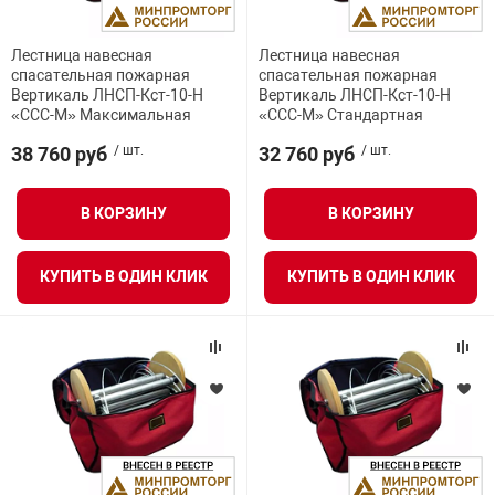
Средства инди
Табло взрыво
металлоконструкции
Лестница навесная
Лестница навесная
спасательная пожарная
спасательная пожарная
Стволы пожар
Термошкафы в
Вертикаль ЛНСП-Кст-10-Н
Вертикаль ЛНСП-Кст-10-Н
вные решения
«ССС-М» Максимальная
«ССС-М» Стандартная
38 760 руб
/ шт.
32 760 руб
/ шт.
Узлы стыковоч
нная безопасность
В КОРЗИНУ
В КОРЗИНУ
Установки рас
КУПИТЬ В ОДИН КЛИК
КУПИТЬ В ОДИН КЛИК
Шкафы пожарн
Щиты пожарны
ные установки
ное оборудование