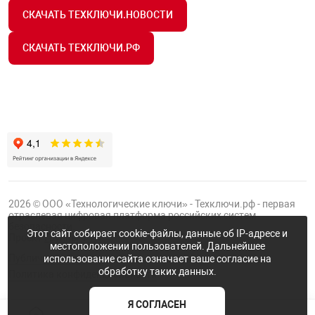
СКАЧАТЬ ТЕХКЛЮЧИ.НОВОСТИ
СКАЧАТЬ ТЕХКЛЮЧИ.РФ
2026 © ООО «Технологические ключи» - Техключи.рф - первая
отраслевая цифровая платформа российских систем
безопасности.
Этот сайт собирает cookie-файлы, данные об IP-адресе и
Проект
Группы ФТК
местоположении пользователей. Дальнейшее
Публичная оферта
использование сайта означает ваше согласие на
обработку таких данных.
Политика конфиденциальности
Я СОГЛАСЕН