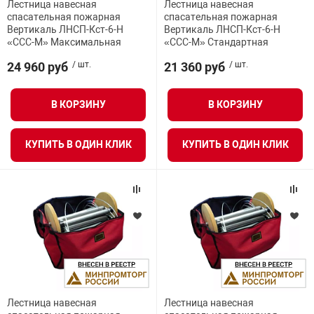
Лестница навесная
Лестница навесная
я техника
спасательная пожарная
спасательная пожарная
Вертикаль ЛНСП-Кст-6-Н
Вертикаль ЛНСП-Кст-6-Н
«ССС-М» Максимальная
«ССС-М» Стандартная
ые автомобили
24 960 руб
/ шт.
21 360 руб
/ шт.
защиты информации
В КОРЗИНУ
В КОРЗИНУ
КУПИТЬ В ОДИН КЛИК
КУПИТЬ В ОДИН КЛИК
нная техника
е средства охраны
ые ключи
Лестница навесная
Лестница навесная
жарные сигнализации