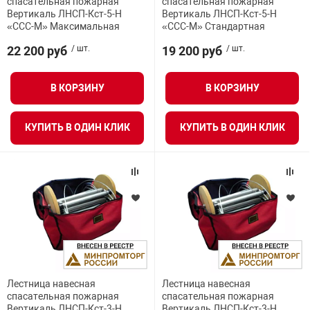
спасательная пожарная
спасательная пожарная
Вертикаль ЛНСП-Кст-5-Н
Вертикаль ЛНСП-Кст-5-Н
«ССС-М» Максимальная
«ССС-М» Стандартная
арная безопасность
22 200 руб
/ шт.
19 200 руб
/ шт.
ищенное оборудование
В КОРЗИНУ
В КОРЗИНУ
питания
КУПИТЬ В ОДИН КЛИК
КУПИТЬ В ОДИН КЛИК
повещения
Лестница навесная
Лестница навесная
спасательная пожарная
спасательная пожарная
Вертикаль ЛНСП-Кст-3-Н
Вертикаль ЛНСП-Кст-3-Н