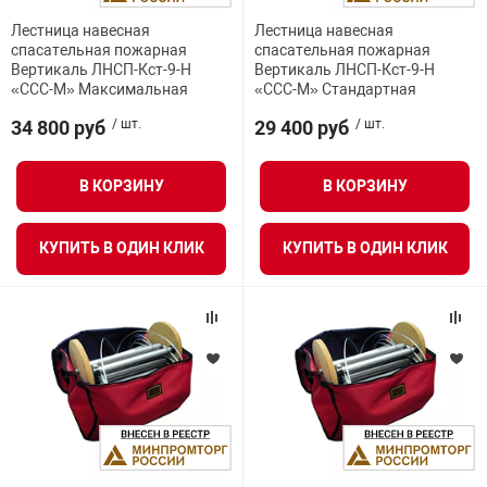
нтроля управления
Лестница навесная
Лестница навесная
спасательная пожарная
спасательная пожарная
Вертикаль ЛНСП-Кст-9-Н
Вертикаль ЛНСП-Кст-9-Н
«ССС-М» Максимальная
«ССС-М» Стандартная
ниторинга и аналитики
34 800 руб
/ шт.
29 400 руб
/ шт.
ии объектов
сти
В КОРЗИНУ
В КОРЗИНУ
раны периметра
КУПИТЬ В ОДИН КЛИК
КУПИТЬ В ОДИН КЛИК
ектропитания
оборудование
 и экипировка