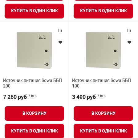
я техника
КУПИТЬ В ОДИН КЛИК
КУПИТЬ В ОДИН КЛИК
ые автомобили
защиты информации
нная техника
Источник питания Sowa ББП
Источник питания Sowa ББП
200
100
7 260 руб
/ шт.
3 490 руб
/ шт.
е средства охраны
В КОРЗИНУ
В КОРЗИНУ
ые ключи
КУПИТЬ В ОДИН КЛИК
КУПИТЬ В ОДИН КЛИК
жарные сигнализации