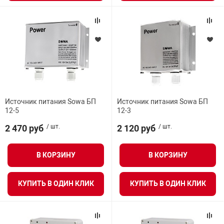
арная безопасность
ищенное оборудование
питания
Источник питания Sowa БП
Источник питания Sowa БП
12-5
12-3
повещения
2 470 руб
/ шт.
2 120 руб
/ шт.
В КОРЗИНУ
В КОРЗИНУ
КУПИТЬ В ОДИН КЛИК
КУПИТЬ В ОДИН КЛИК