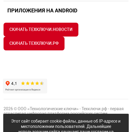
ПРИЛОЖЕНИЯ НА ANDROID
СКАЧАТЬ ТЕХКЛЮЧИ.НОВОСТИ
СКАЧАТЬ ТЕХКЛЮЧИ.РФ
2026 © ООО «Технологические ключи» - Техключи.рф - первая
отраслевая цифровая платформа российских систем
безопасности.
Этот сайт собирает cookie-файлы, данные об IP-адресе и
Проект
Группы ФТК
местоположении пользователей. Дальнейшее
Публичная оферта
использование сайта означает ваше согласие на