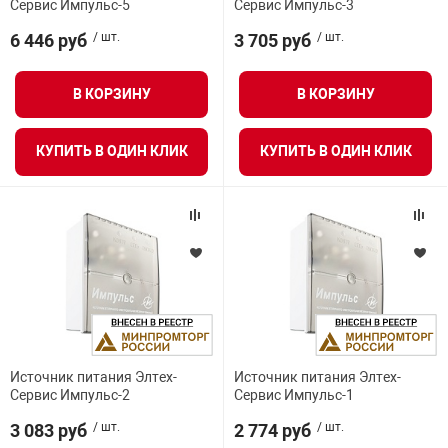
Сервис Импульс-5
Сервис Импульс-3
Средства инди
Табло взрыво
Тип датчика
металлоконструкции
6 446 руб
/ шт.
3 705 руб
/ шт.
Стволы пожар
Термошкафы в
Средняя наработка на отказ
В КОРЗИНУ
В КОРЗИНУ
вные решения
Мощность
Узлы стыковоч
КУПИТЬ В ОДИН КЛИК
КУПИТЬ В ОДИН КЛИК
нная безопасность
Гарантия
Установки рас
Вес
Шкафы пожарн
Габариты (не более)
Щиты пожарны
ные установки
Температура хранения
Источник питания Элтех-
Источник питания Элтех-
Сервис Импульс-2
Сервис Импульс-1
ное оборудование
3 083 руб
/ шт.
2 774 руб
/ шт.