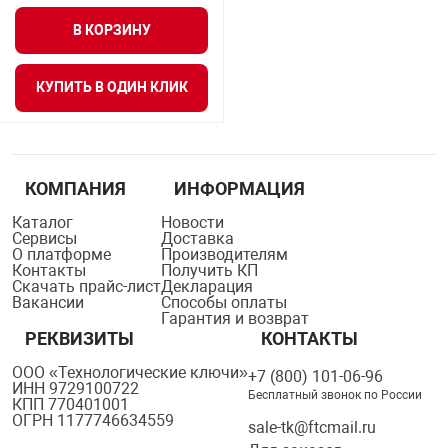
Средства инди
Табло взрыво
В КОРЗИНУ
металлоконструкции
Стволы пожар
Термошкафы в
КУПИТЬ В ОДИН КЛИК
вные решения
Узлы стыковоч
нная безопасность
КОМПАНИЯ
ИНФОРМАЦИЯ
Установки рас
Каталог
Новости
Сервисы
Доставка
О платформе
Производителям
Шкафы пожарн
Контакты
Получить КП
Скачать прайс-лист
Декларация
Вакансии
Способы оплаты
Гарантия и возврат
Щиты пожарны
РЕКВИЗИТЫ
КОНТАКТЫ
ные установки
ООО «Технологические ключи»
+7 (800) 101-06-96
ИНН 9729100722
Бесплатный звонок по России
КПП 770401001
ное оборудование
ОГРН 1177746634559
sale-tk@ftcmail.ru